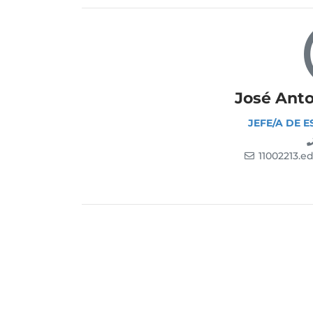
José Anto
JEFE/A DE 
11002213.e