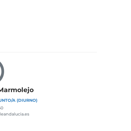
 Marmolejo
UNTO/A (DIURNO)
50
eandalucia.es