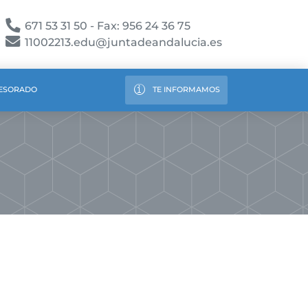
671 53 31 50 - Fax: 956 24 36 75
11002213.edu@juntadeandalucia.es
ESORADO
TE INFORMAMOS