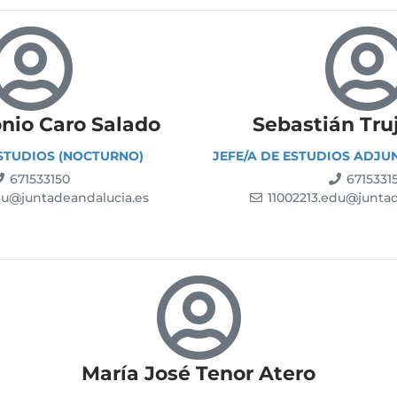
nio Caro Salado
Sebastián Truj
ESTUDIOS (NOCTURNO)
JEFE/A DE ESTUDIOS ADJU
671533150
6715331
du@juntadeandalucia.es
11002213.edu@juntad
María José Tenor Atero