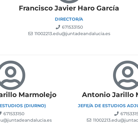
Francisco Javier Haro García
DIRECTOR/A
671533150
11002213.edu@juntadeandalucia.es
arillo Marmolejo
Antonio Jarillo
 ESTUDIOS (DIURNO)
JEFE/A DE ESTUDIOS ADJ
671533150
6715331
du@juntadeandalucia.es
11002213.edu@juntad