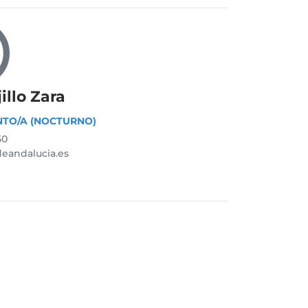
illo Zara
NTO/A (NOCTURNO)
50
eandalucia.es