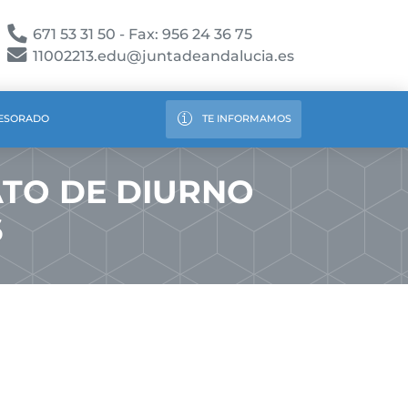
671 53 31 50 - Fax: 956 24 36 75
11002213.edu@juntadeandalucia.es
ESORADO
TE INFORMAMOS
ATO DE DIURNO
6