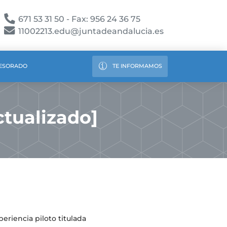
671 53 31 50 - Fax: 956 24 36 75
11002213.edu@juntadeandalucia.es
ESORADO
TE INFORMAMOS
tualizado]
eriencia piloto titulada