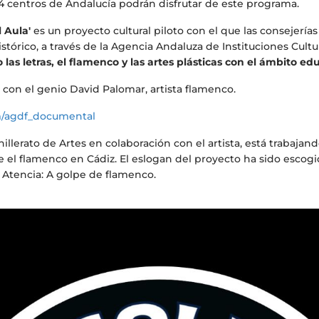
o 24 centros de Andalucía podrán disfrutar de este programa.
l Aula'
es un proyecto cultural piloto con el que las consejerí
stórico, a través de la Agencia Andaluza de Instituciones Cult
o las letras, el flamenco y las artes plásticas con el ámbito ed
con el genio David Palomar, artista flamenco.
om/agdf_documental
llerato de Artes en colaboración con el artista, está trabajan
e el flamenco en Cádiz. El eslogan del proyecto ha sido escogi
o Atencia: A golpe de flamenco.