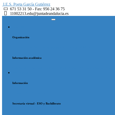
I.E.S. Poeta García Gutiérrez
671 53 31 50 - Fax: 956 24 36 75
11002213.edu@juntadeandalucia.es
I.E.S. Poeta García Gutiérrez
Instituto
Organización
Equipo directivo
Departamentos
Tutorías
AMPA
Información académica
Calendario escolar
Libros de texto
Aula de Convivencia
Progr
Secretaria
Información
Horario
Certificados
Secretaría virtual - ESO y Bachillerato
Matriculación Educación Secundaria Obligatoria
Matriculació