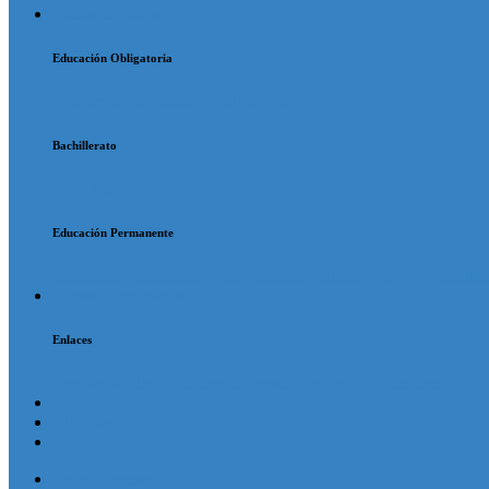
Oferta educativa
Educación Obligatoria
Educación Secundaria Obligatoria
Bachillerato
Bachillerato
Educación Permanente
Educación Secundaria para Personas Adultas (ESPA)
Bachille
Planes y programas
Enlaces
Programa bilingüe
Escuela: Espacio de paz
Aula de cine
Documentos
Biblioteca
Profesorado
Te informamos