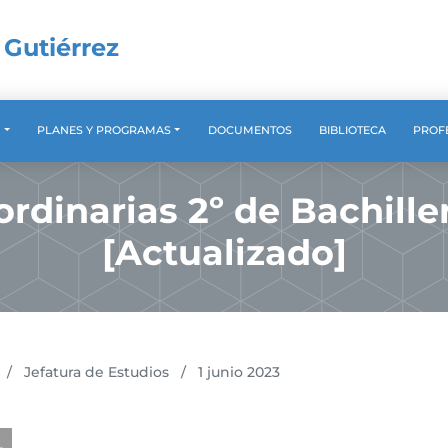
 Gutiérrez
A
PLANES Y PROGRAMAS
DOCUMENTOS
BIBLIOTECA
PROF
ordinarias 2º de Bachill
[Actualizado]
/
Jefatura de Estudios
/
1 junio 2023