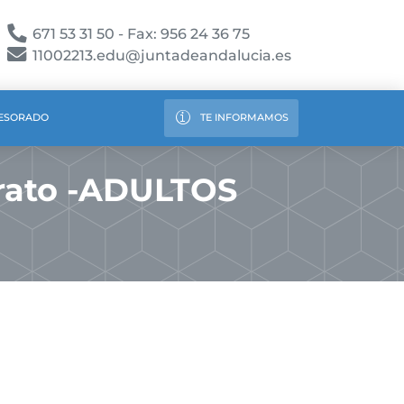
671 53 31 50 - Fax: 956 24 36 75
11002213.edu@juntadeandalucia.es
ESORADO
TE INFORMAMOS
erato -ADULTOS