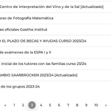
l Centro de Interpretación del Vino y de la Sal [Actualizado]
urso de Fotografía Matemática
 oficiales Goethe Institut
 EL PLAZO DE BECAS Y AYUDAS CURSO 2023/24
de exámenes de la ESPA I y II
inicial de los tutores con las familias curso 23/24
MBIO SAARBRÜCKEN 2023/24 [Actualizado]
 de los grupos 2023-24
«
1
2
3
4
5
6
7
8
9
10
»