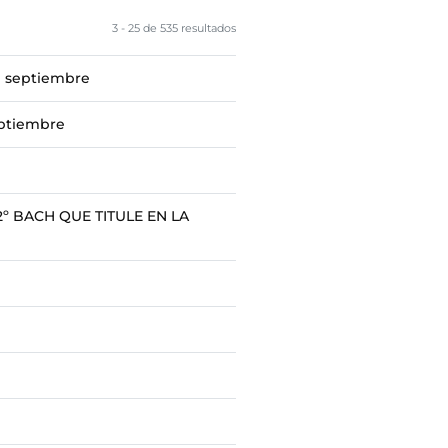
3 - 25 de 535 resultados
e septiembre
eptiembre
º BACH QUE TITULE EN LA