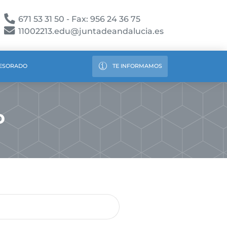
671 53 31 50 - Fax: 956 24 36 75
11002213.edu@juntadeandalucia.es
ESORADO
TE INFORMAMOS
o