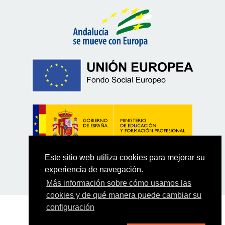
Este sitio web utiliza cookies para mejorar su
experiencia de navegación.
Más información sobre cómo usamos las
cookies y de qué manera puede cambiar su
configuración
AVISO LEGAL Y POLÍTICA DE COOKIES